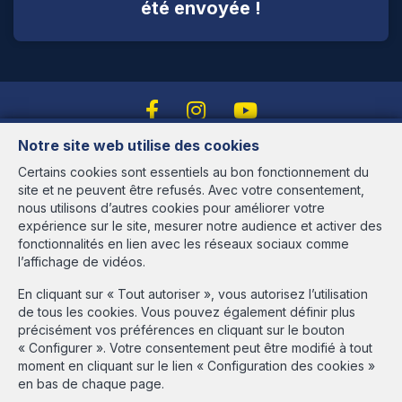
été envoyée !
Notre site web utilise des cookies
Certains cookies sont essentiels au bon fonctionnement du
Immo ABITA
site et ne peuvent être refusés. Avec votre consentement,
Avenue des Cerisiers, 95
nous utilisons d’autres cookies pour améliorer votre
1200 Woluwé-St-Lambert
expérience sur le site, mesurer notre audience et activer des
fonctionnalités en lien avec les réseaux sociaux comme
Opening hours
l’affichage de vidéos.
Monday to Friday from 9:30 am to 6:00 pm
En cliquant sur « Tout autoriser », vous autorisez l’utilisation
and Saturday from 9:30 am to 1:30 pm on appointment
de tous les cookies. Vous pouvez également définir plus
précisément vos préférences en cliquant sur le bouton
IPI authorized real estate agent in Belgium under number 513.516 -
« Configurer ». Votre consentement peut être modifié à tout
Company number: BE-437.981.526 - rpm Brussels Control body:
moment en cliquant sur le lien « Configuration des cookies »
IPI, rue du Luxembourg 16B, 1000 Brussels - Subject to the IPI
en bas de chaque page.
code of ethics:
www.ipi.be