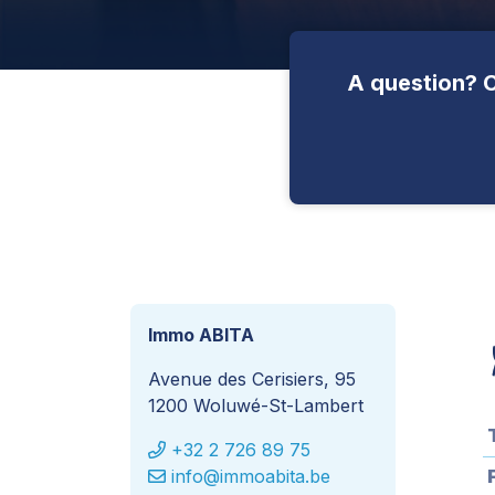
A question? C
Immo ABITA
Avenue des Cerisiers, 95
1200 Woluwé-St-Lambert
+32 2 726 89 75
info@immoabita.be