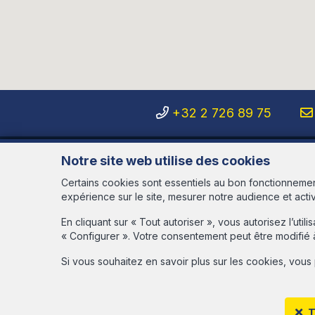
+32 2 726 89 75
Notre site web utilise des cookies
Immo ABITA
Certains cookies sont essentiels au bon fonctionnemen
Avenue des Cerisiers, 95
expérience sur le site, mesurer notre audience et acti
1200 Woluwé-St-Lambert
En cliquant sur « Tout autoriser », vous autorisez l’ut
Opening hours
« Configurer ». Votre consentement peut être modifié 
Monday to Friday from 9:30 am to
Si vous souhaitez en savoir plus sur les cookies, vou
and Saturday from 9:30 am to 1:3
appointment
To