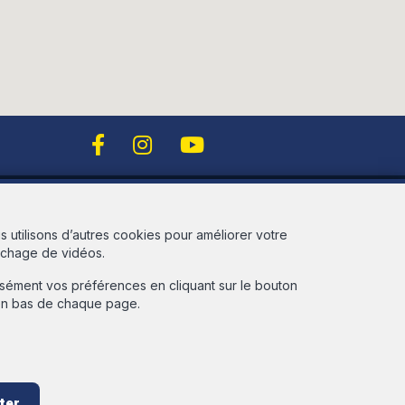
Free evaluation
 utilisons d’autres cookies pour améliorer votre
fichage de vidéos.
Owner login
écisément vos préférences en cliquant sur le bouton
 en bas de chaque page.
ter