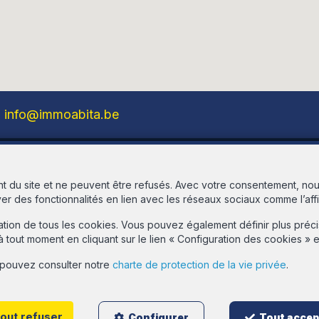
info@immoabita.be
IPI authorized real estate agent in Belgium under
number 513.516 - Company number: BE-
t du site et ne peuvent être refusés. Avec votre consentement, nous
437.981.526 - rpm Brussels Control body: IPI,
ver des fonctionnalités en lien avec les réseaux sociaux comme l’af
rue du Luxembourg 16B, 1000 Brussels - Subject
to the IPI code of ethics:
www.ipi.be
ilisation de tous les cookies. Vous pouvez également définir plus pr
à tout moment en cliquant sur le lien « Configuration des cookies »
General conditions of use of the site
Privacy Charter
 6:00 pm
s pouvez consulter notre
charte de protection de la vie privée
.
Consent management
0 pm on
ut refuser
Configurer
Tout accep