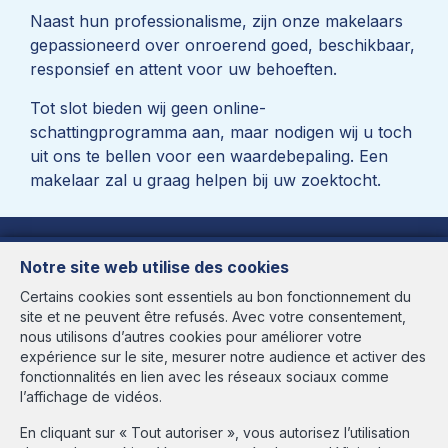
Naast hun professionalisme, zijn onze makelaars
gepassioneerd over onroerend goed, beschikbaar,
responsief en attent voor uw behoeften.
Tot slot bieden wij geen online-
schattingprogramma aan, maar nodigen wij u toch
uit ons te bellen voor een waardebepaling. Een
makelaar zal u graag helpen bij uw zoektocht.
Notre site web utilise des cookies
Certains cookies sont essentiels au bon fonctionnement du
site et ne peuvent être refusés. Avec votre consentement,
Immo ABITA
nous utilisons d’autres cookies pour améliorer votre
Kerserenlaan, 95 1200 Sint-Lambrechts-Woluwe
expérience sur le site, mesurer notre audience et activer des
fonctionnalités en lien avec les réseaux sociaux comme
Openingsuren
l’affichage de vidéos.
Maandag t/m vrijdag van 9:30 tot 18:00 uur
En cliquant sur « Tout autoriser », vous autorisez l’utilisation
en zaterdag van 9:30 tot 13:30 uur op afspraak