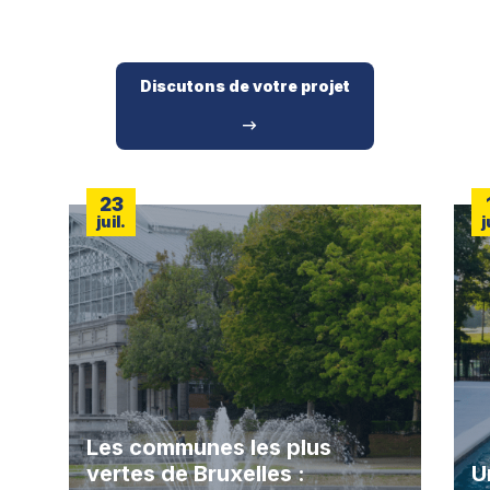
Discutons de votre projet
23
juil.
j
Les communes les plus
vertes de Bruxelles :
U