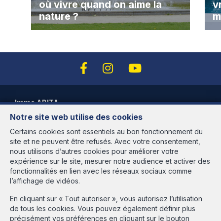
où vivre quand on aime la
v
nature ?
m
Immo ABITA
Notre site web utilise des cookies
Avenue des Cerisiers, 95
1200 Woluwé-St-Lambert
Certains cookies sont essentiels au bon fonctionnement du
site et ne peuvent être refusés. Avec votre consentement,
Heures d'ouverture
nous utilisons d’autres cookies pour améliorer votre
expérience sur le site, mesurer notre audience et activer des
Du lundi au vendredi de 9h30 à 18h00
fonctionnalités en lien avec les réseaux sociaux comme
et le samedi de 9h30 à 13h30 sur rendez-vous
l’affichage de vidéos.
Agent immobilier agréé IPI en Belgique sous le numéro 513.516 -
En cliquant sur « Tout autoriser », vous autorisez l’utilisation
N° entreprise : BE-437.981.526 - rpm Bruxelles Instance de
de tous les cookies. Vous pouvez également définir plus
contrôle: IPI, rue du Luxembourg 16B, 1000 Bruxelles - Soumis au
précisément vos préférences en cliquant sur le bouton
code déontologique de l'IPI:
www.ipi.be