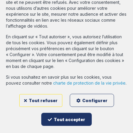
site et ne peuvent être refusés. Avec votre consentement,
Heures d'ouverture
nous utilisons d’autres cookies pour améliorer votre
expérience sur le site, mesurer notre audience et activer des
Du lundi au vendredi de 9h30 à 18h00
fonctionnalités en lien avec les réseaux sociaux comme
et le samedi de 9h30 à 13h30 sur rendez-vous
l’affichage de vidéos.
Agent immobilier agréé IPI en Belgique sous le numéro 513.516 -
En cliquant sur « Tout autoriser », vous autorisez l’utilisation
N° entreprise : BE-437.981.526 - rpm Bruxelles Instance de
de tous les cookies. Vous pouvez également définir plus
contrôle: IPI, rue du Luxembourg 16B, 1000 Bruxelles - Soumis au
précisément vos préférences en cliquant sur le bouton
code déontologique de l'IPI:
www.ipi.be
« Configurer ». Votre consentement peut être modifié à tout
Conditions générales d'utilisation du site
moment en cliquant sur le lien « Configuration des cookies »
Charte de la protection de la vie privée
en bas de chaque page.
Gestion des consentements
Si vous souhaitez en savoir plus sur les cookies, vous
pouvez consulter notre
charte de protection de la vie privée
.
Estimation GRATUITE
Tout refuser
Configurer
Login propriétaire
Tout accepter
Designed and developed by
Webulous