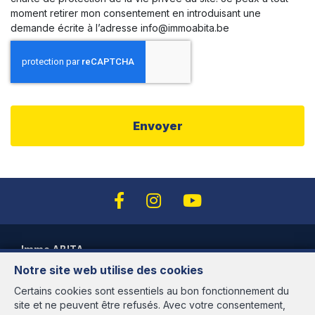
moment retirer mon consentement en introduisant une
demande écrite à l’adresse info@immoabita.be
Immo ABITA
Notre site web utilise des cookies
Avenue des Cerisiers, 95
1200 Woluwé-St-Lambert
Certains cookies sont essentiels au bon fonctionnement du
site et ne peuvent être refusés. Avec votre consentement,
Heures d'ouverture