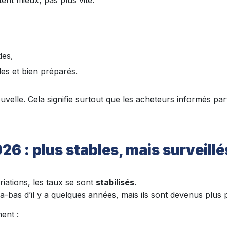
tent mieux, pas plus vite.
des,
bles et bien préparés.
velle. Cela signifie surtout que les acheteurs informés pa
026 : plus stables, mais surveillé
iations, les taux se sont
stabilisés
.
ra-bas d’il y a quelques années, mais ils sont devenus plus p
ent :