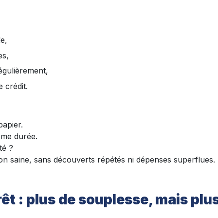
le,
es,
égulièrement,
e crédit.
papier.
ême durée.
té ?
on saine, sans découverts répétés ni dépenses superflues.
rêt : plus de souplesse, mais plu