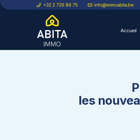
+32 2 726 89 75
info@immoabita.be
Accueil
P
les nouvea