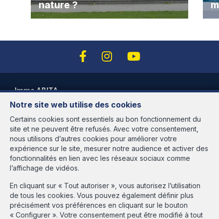
nature ?
m
Immo ABITA
Notre site web utilise des cookies
Avenue des Cerisiers, 95
1200 Woluwé-St-Lambert
Certains cookies sont essentiels au bon fonctionnement du
site et ne peuvent être refusés. Avec votre consentement,
Heures d'ouverture
nous utilisons d’autres cookies pour améliorer votre
expérience sur le site, mesurer notre audience et activer des
Du lundi au vendredi de 9h30 à 18h00
fonctionnalités en lien avec les réseaux sociaux comme
et le samedi de 9h30 à 13h30 sur rendez-vous
l’affichage de vidéos.
Agent immobilier agréé IPI en Belgique sous le numéro 513.516 -
En cliquant sur « Tout autoriser », vous autorisez l’utilisation
N° entreprise : BE-437.981.526 - rpm Bruxelles Instance de
de tous les cookies. Vous pouvez également définir plus
contrôle: IPI, rue du Luxembourg 16B, 1000 Bruxelles - Soumis au
précisément vos préférences en cliquant sur le bouton
code déontologique de l'IPI:
www.ipi.be
« Configurer ». Votre consentement peut être modifié à tout