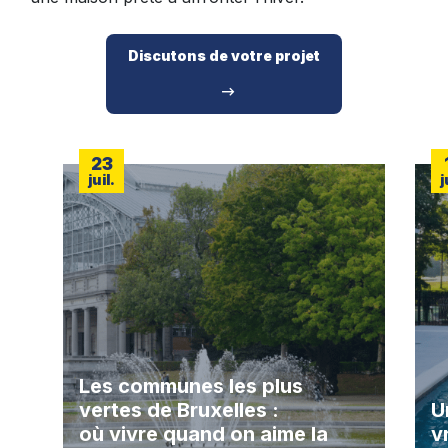
Discutons de votre projet
23
juil.
j
Les communes les plus
vertes de Bruxelles :
U
où vivre quand on aime la
v