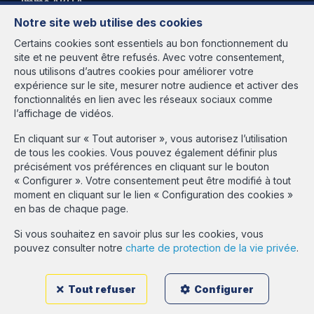
Immo ABITA
Notre site web utilise des cookies
Avenue des Cerisiers, 95
1200 Woluwé-St-Lambert
Certains cookies sont essentiels au bon fonctionnement du
site et ne peuvent être refusés. Avec votre consentement,
Heures d'ouverture
nous utilisons d’autres cookies pour améliorer votre
expérience sur le site, mesurer notre audience et activer des
Du lundi au vendredi de 9h30 à 18h00
fonctionnalités en lien avec les réseaux sociaux comme
et le samedi de 9h30 à 13h30 sur rendez-vous
l’affichage de vidéos.
Agent immobilier agréé IPI en Belgique sous le numéro 513.516 -
En cliquant sur « Tout autoriser », vous autorisez l’utilisation
N° entreprise : BE-437.981.526 - rpm Bruxelles Instance de
de tous les cookies. Vous pouvez également définir plus
contrôle: IPI, rue du Luxembourg 16B, 1000 Bruxelles - Soumis au
précisément vos préférences en cliquant sur le bouton
code déontologique de l'IPI:
www.ipi.be
« Configurer ». Votre consentement peut être modifié à tout
Conditions générales d'utilisation du site
moment en cliquant sur le lien « Configuration des cookies »
Charte de la protection de la vie privée
en bas de chaque page.
Gestion des consentements
Si vous souhaitez en savoir plus sur les cookies, vous
pouvez consulter notre
charte de protection de la vie privée
.
Estimation GRATUITE
Tout refuser
Configurer
Login propriétaire