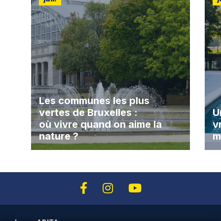
Les communes les plus
vertes de Bruxelles :
U
où vivre quand on aime la
v
nature ?
m