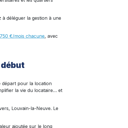
rsitaires et les quartiers
 à déléguer la gestion à une
 750 €/mois chacune
, avec
e début
 départ pour la location
lifier la vie du locataire… et
nvers, Louvain-la-Neuve. Le
aleur ajoutée sur le long