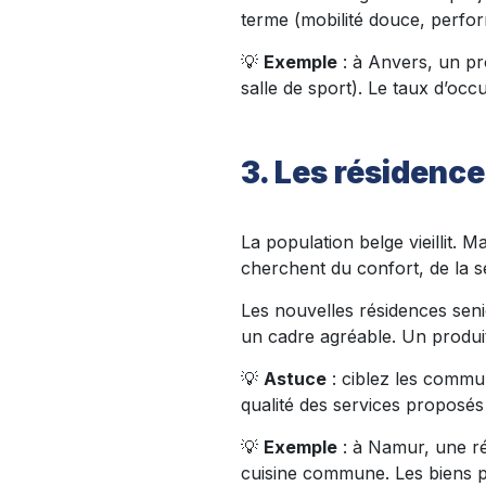
terme (mobilité douce, perfo
💡
Exemple
: à Anvers, un pr
salle de sport). Le taux d’oc
3. Les résidenc
La population belge vieillit. M
cherchent du confort, de la séc
Les nouvelles résidences sen
un cadre agréable. Un produit 
💡
Astuce
: ciblez les commu
qualité des services proposés 
💡
Exemple
: à Namur, une ré
cuisine commune. Les biens pa