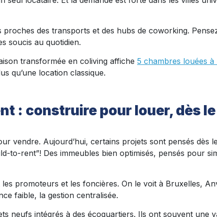
seul locataire. Et la demande est forte dans les villes unive
rs proches des transports et des hubs de coworking. Pensez
es soucis au quotidien.
maison transformée en coliving affiche
5 chambres louées à
lus qu’une location classique.
ent : construire pour louer, dès l
ur vendre. Aujourd’hui, certains projets sont pensés dès le
ild-to-rent”! Des immeubles bien optimisés, pensés pour simp
 les promoteurs et les foncières. On le voit à Bruxelles, A
ce faible, la gestion centralisée.
ets neufs intégrés à des écoquartiers. Ils ont souvent une v