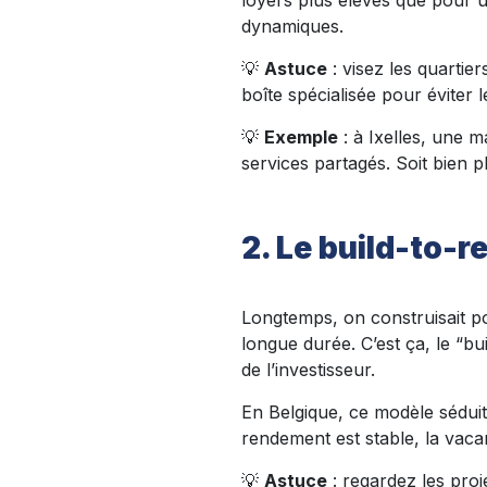
loyers plus élevés que pour un 
dynamiques.
💡
Astuce
: visez les quartie
boîte spécialisée pour éviter l
💡
Exemple
: à Ixelles, une 
services partagés. Soit bien p
2. Le build-to-r
Longtemps, on construisait po
longue durée. C’est ça, le “bu
de l’investisseur.
En Belgique, ce modèle séduit
rendement est stable, la vacan
💡
Astuce
: regardez les proj