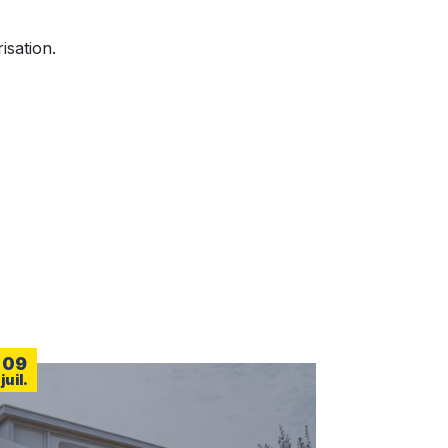
isation.
09
juil.