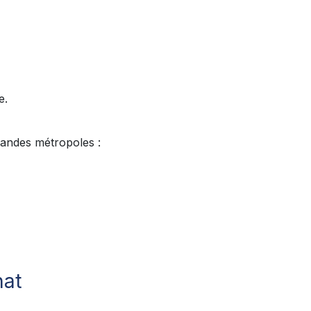
e.
randes métropoles :
hat