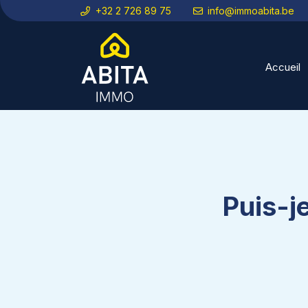
+32 2 726 89 75
info@immoabita.be
Accueil
Puis-j