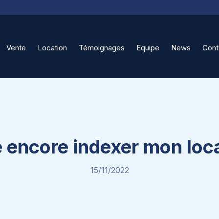
Vente
Location
Témoignages
Equipe
News
Cont
e encore indexer mon loca
15/11/2022