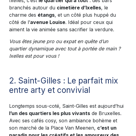
Ixelles, c’est
le quartier qui a tout
: des bars
branchés autour du
cimetière d’Ixelles
, le
charme des
étangs
, et un côté plus huppé du
côté de l’
avenue Louise
. Idéal pour ceux qui
aiment la vie animée sans sacrifier la verdure.
Vous êtes jeune pro ou expat en quête d’un
quartier dynamique avec tout à portée de main ?
Ixelles est pour vous !
2. Saint-Gilles : Le parfait mix
entre arty et convivial
Longtemps sous-coté, Saint-Gilles est aujourd’hui
l’un des quartiers les plus vivants
de Bruxelles.
Avec ses cafés cosy, son ambiance bohème et
son marché de la Place Van Meenen,
c’est un
paradis pour les créatifs et les amoureux des