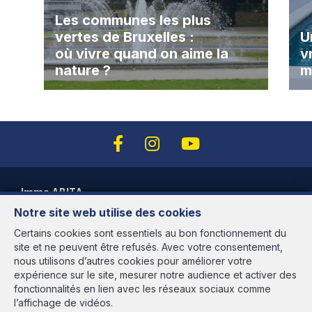
Les communes les plus
vertes de Bruxelles :
U
où vivre quand on aime la
v
nature ?
m
Immo ABITA
Notre site web utilise des cookies
Avenue des Cerisiers, 95
1200 Woluwé-St-Lambert
Certains cookies sont essentiels au bon fonctionnement du
site et ne peuvent être refusés. Avec votre consentement,
Heures d'ouverture
nous utilisons d’autres cookies pour améliorer votre
expérience sur le site, mesurer notre audience et activer des
Du lundi au vendredi de 9h30 à 18h00
fonctionnalités en lien avec les réseaux sociaux comme
et le samedi de 9h30 à 13h30 sur rendez-vous
l’affichage de vidéos.