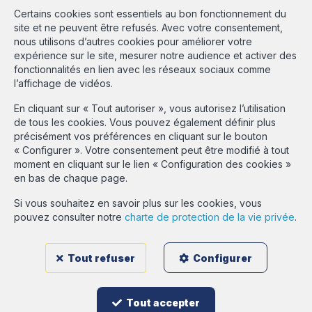
1200 Woluwé-St-Lambert
Certains cookies sont essentiels au bon fonctionnement du
site et ne peuvent être refusés. Avec votre consentement,
Heures d'ouverture
nous utilisons d’autres cookies pour améliorer votre
expérience sur le site, mesurer notre audience et activer des
Du lundi au vendredi de 9h30 à 18h00
fonctionnalités en lien avec les réseaux sociaux comme
et le samedi de 9h30 à 13h30 sur rendez-vous
l’affichage de vidéos.
Agent immobilier agréé IPI en Belgique sous le numéro 513.516 -
En cliquant sur « Tout autoriser », vous autorisez l’utilisation
N° entreprise : BE-437.981.526 - rpm Bruxelles Instance de
de tous les cookies. Vous pouvez également définir plus
contrôle: IPI, rue du Luxembourg 16B, 1000 Bruxelles - Soumis au
précisément vos préférences en cliquant sur le bouton
code déontologique de l'IPI:
www.ipi.be
« Configurer ». Votre consentement peut être modifié à tout
Conditions générales d'utilisation du site
moment en cliquant sur le lien « Configuration des cookies »
Charte de la protection de la vie privée
en bas de chaque page.
Gestion des consentements
Si vous souhaitez en savoir plus sur les cookies, vous
pouvez consulter notre
charte de protection de la vie privée
.
Estimation GRATUITE
Tout refuser
Configurer
Login propriétaire
Tout accepter