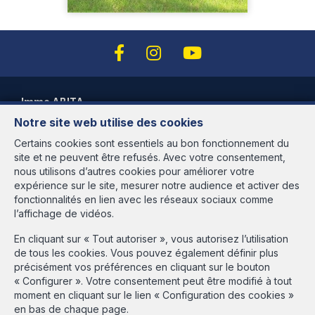
Immo ABITA
Notre site web utilise des cookies
Avenue des Cerisiers, 95
1200 Woluwé-St-Lambert
Certains cookies sont essentiels au bon fonctionnement du
site et ne peuvent être refusés. Avec votre consentement,
Heures d'ouverture
nous utilisons d’autres cookies pour améliorer votre
expérience sur le site, mesurer notre audience et activer des
Du lundi au vendredi de 9h30 à 18h00
fonctionnalités en lien avec les réseaux sociaux comme
et le samedi de 9h30 à 13h30 sur rendez-vous
l’affichage de vidéos.
Agent immobilier agréé IPI en Belgique sous le numéro 513.516 -
En cliquant sur « Tout autoriser », vous autorisez l’utilisation
N° entreprise : BE-437.981.526 - rpm Bruxelles Instance de
de tous les cookies. Vous pouvez également définir plus
contrôle: IPI, rue du Luxembourg 16B, 1000 Bruxelles - Soumis au
précisément vos préférences en cliquant sur le bouton
code déontologique de l'IPI:
www.ipi.be
« Configurer ». Votre consentement peut être modifié à tout
Conditions générales d'utilisation du site
moment en cliquant sur le lien « Configuration des cookies »
Charte de la protection de la vie privée
en bas de chaque page.