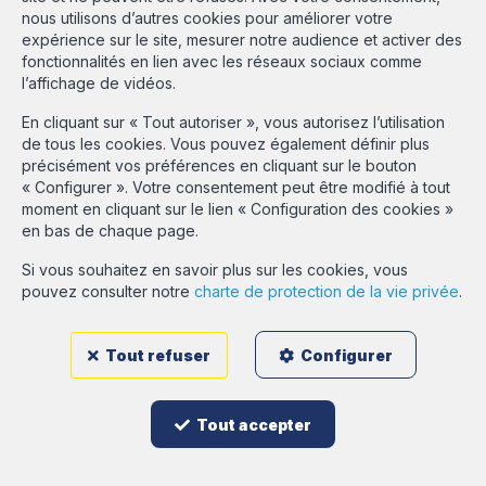
code déontologique de l'IPI:
www.ipi.be
nous utilisons d’autres cookies pour améliorer votre
Conditions générales d'utilisation du site
expérience sur le site, mesurer notre audience et activer des
Charte de la protection de la vie privée
fonctionnalités en lien avec les réseaux sociaux comme
Gestion des consentements
l’affichage de vidéos.
En cliquant sur « Tout autoriser », vous autorisez l’utilisation
de tous les cookies. Vous pouvez également définir plus
Estimation GRATUITE
précisément vos préférences en cliquant sur le bouton
« Configurer ». Votre consentement peut être modifié à tout
moment en cliquant sur le lien « Configuration des cookies »
Login propriétaire
en bas de chaque page.
Si vous souhaitez en savoir plus sur les cookies, vous
pouvez consulter notre
charte de protection de la vie privée
.
Designed and developed by
Webulous
Tout refuser
Configurer
Tout accepter