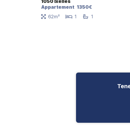
1050 Ixelles
Appartement
1350€
62m²
1
1
Tene