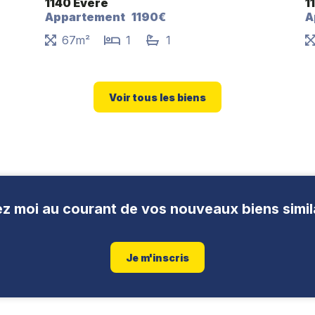
1140 Evere
1
Appartement
1190€
A
67m²
1
1
Voir tous les biens
z moi au courant de vos nouveaux biens simil
Je m'inscris