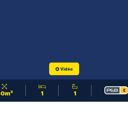
Vidéo
60m²
1
1