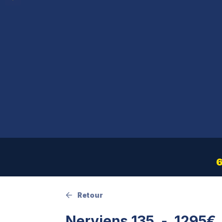
Retour
Nerviens 135
1295€