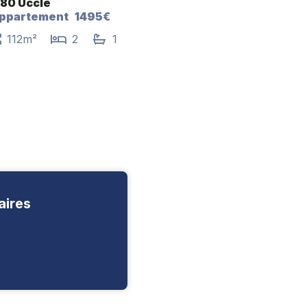
180 Uccle
ppartement
1495€
112m²
2
1
aires