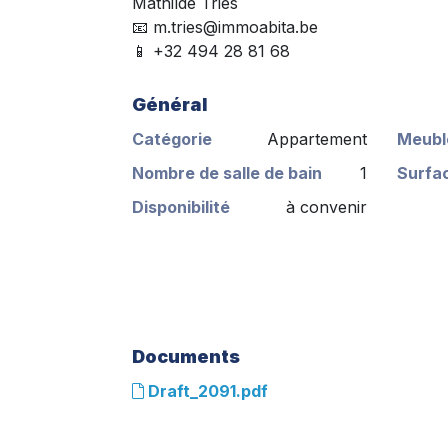
Mathilde Tries
📧 m.tries@immoabita.be
📱 +32 494 28 81 68
Général
Catégorie
Appartement
Meubl
Nombre de salle de bain
1
Surfac
Disponibilité
à convenir
Documents
Draft_2091.pdf